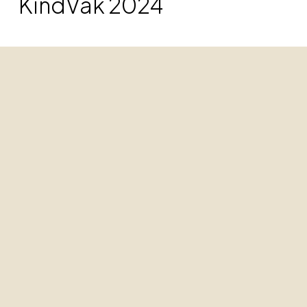
KindVak 2024
Neem contact op
Wij staan voor je klaar.
MEER INFORMATIE
Adres