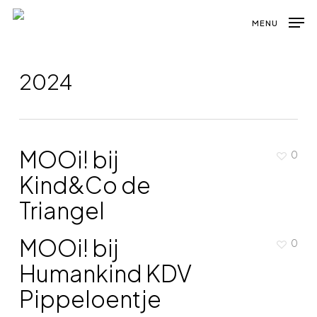
Skip
MENU
to
main
content
2024
MOOi! bij
0
Kind&Co de
Triangel
MOOi! bij
0
Humankind KDV
Pippeloentje