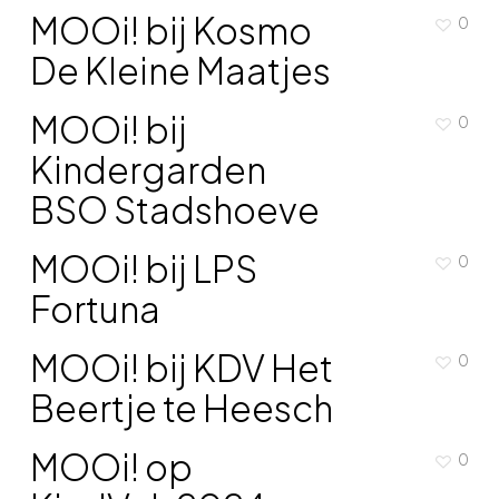
MOOi! bij Kosmo
0
De Kleine Maatjes
MOOi! bij
0
Kindergarden
BSO Stadshoeve
MOOi! bij LPS
0
Fortuna
MOOi! bij KDV Het
0
Beertje te Heesch
MOOi! op
0